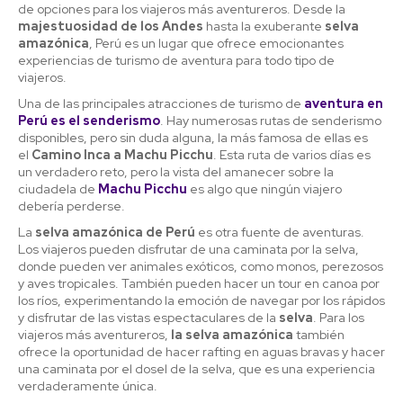
de opciones para los viajeros más aventureros. Desde la
majestuosidad de los Andes
hasta la exuberante
selva
amazónica
, Perú es un lugar que ofrece emocionantes
experiencias de turismo de aventura para todo tipo de
viajeros.
Una de las principales atracciones de turismo de
aventura en
Perú es el senderismo
. Hay numerosas rutas de senderismo
disponibles, pero sin duda alguna, la más famosa de ellas es
el
Camino Inca a Machu Picchu
. Esta ruta de varios días es
un verdadero reto, pero la vista del amanecer sobre la
ciudadela de
Machu Picchu
es algo que ningún viajero
debería perderse.
La
selva amazónica de Perú
es otra fuente de aventuras.
Los viajeros pueden disfrutar de una caminata por la selva,
donde pueden ver animales exóticos, como monos, perezosos
y aves tropicales. También pueden hacer un tour en canoa por
los ríos, experimentando la emoción de navegar por los rápidos
y disfrutar de las vistas espectaculares de la
selva
. Para los
viajeros más aventureros,
la selva amazónica
también
ofrece la oportunidad de hacer rafting en aguas bravas y hacer
una caminata por el dosel de la selva, que es una experiencia
verdaderamente única.